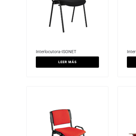
Interlocutora-ISONET
Inte
LEER MÁS